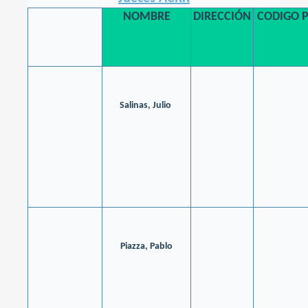
NOMBRE
DIRECCIÓN
CODIGO 
Salinas, Julio
Piazza, Pablo